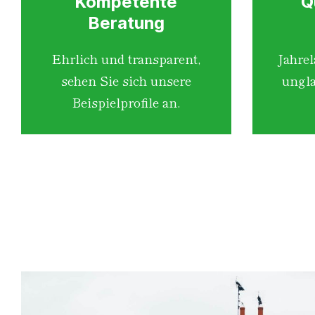
Kompetente
Q
Beratung
Ehrlich und transparent,
Jahre
sehen Sie sich unsere
ungla
Beispielprofile an.