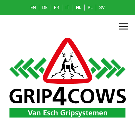
EN
DE
FR
IT
NL
PL
SV